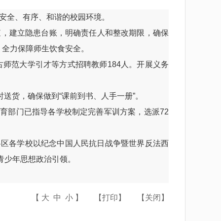
安全、有序、和谐的校园环境。
，建立隐患台账，明确责任人和整改期限，确保
，全力保障师生饮食安全。
师范大学引才等方式招聘教师184人。开展义务
时送货，确保做到“课前到书、人手一册”。
育部门已指导各学校制定完善军训方案，选派72
各区各学校以纪念中国人民抗日战争暨世界反法西
强青少年思想政治引领。
【
大
中
小
】
【
打印
】
【
关闭
】